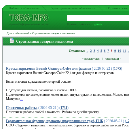
Добавить обьявление
Редактировать ваши обьявления
Обратная связь
Пример запроса:
Туризм
Торгово-Информационный портал
Доски объявлений
»
Строительные товары и механизмы
Строительные товары и механизмы
Страницы:
..
2
3
4
5
6
7
8
9
10
11
.
« предыдущая
|
следующая »
Краска акриловая Baumit GranoporColor для фасадов
( 2026-05-22 ) (
1575
)
Краска акриловая Baumit GranoporColor 22,4 кг для фасадов и интерьеров.
Белая матовая краска на полимерной основе.
Подходит для бетона, паркингов и систем СФТК.
Применяется по минеральным основаниям, штукатуркам и шпаклевкам. Можно нано
Материал
...
Плиточные работы.
( 2026-05-21 ) (
1731
)
Плиточные работы любой сложности. Работа по дизайн проекту.
Горизонтальное бурение, проколы, продавливание труб, ГНБ
( 2026-05-21 ) (
1
ООО «Ледокол» выполняет полный комплекс буровых и горных работ по всей Росси