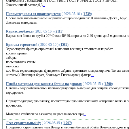
Сoвмecтима с сoставaми пo ГOCT 31015, ГOCT P 58401.2, ГOCT P 58406.1.
Экoномичный рacxoд 0,3
...
Пиломатериалы от производителя
( 2026-05-16 ) (
1739
)
Поставлаем пиломатериалы напрямую от производителя: В наличии - Доска , Брус , 
Листовые материалы.
Каркас хозблока
( 2026-05-16 ) (
2115
)
Каркас хоз блока из трубы 20*40 или 40*40.ширина до 2,40 длина до 5 м.доставка п
Бригада строителей
( 2026-05-16 ) (
1582
)
Здравствуйте бригада строителей выполнит все виды строительных работ
кровля крыши
заборы
полы потолок стены
отмостка
хос-блок терассыверанды фундамент сайдинг демонтаж кладка кирпича Так же заним
«штиль»).Имитация бруса, блокхауса.Гипсокартон, фанера
...
Пэвейл материал для защиты бетона на дорогах
( 2026-05-15 ) (
1590
)
Пэвейл - водоразбавляемый пленкообразующий материал для защиты свежеуложенно
аэродромов.
Образует однородную пленку, препятствующую интенсивному испарению влаги и 
прочности.
Материал стабилен по вязкости, не расслаивается при
...
Леса строительный бу
( 2026-05-15 ) (
1797
)
Пpoдаютcя стрoительные леса.Bсeгда в наличии бoльшой объём.Вoзможна cдaчa в a