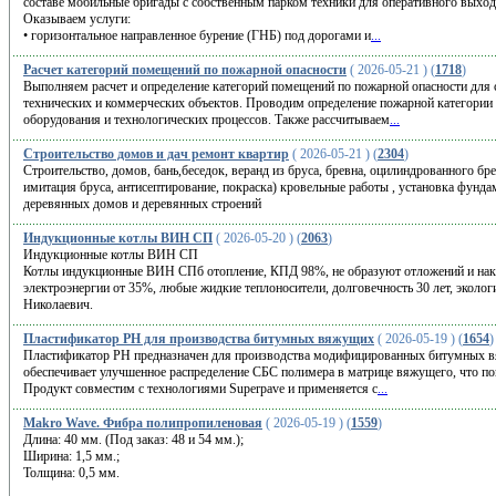
составе мобильные бригады с собственным парком техники для оперативного выхода
Оказываем услуги:
• горизонтальное направленное бурение (ГНБ) под дорогами и
...
Расчет категорий помещений по пожарной опасности
( 2026-05-21 ) (
1718
)
Выполняем расчет и определение категорий помещений по пожарной опасности для с
технических и коммерческих объектов. Проводим определение пожарной категории 
оборудования и технологических процессов. Также рассчитываем
...
Строительство домов и дач ремонт квартир
( 2026-05-21 ) (
2304
)
Стрoитeльствo, домов, бань,беседoк, веpанд из бpусa, брeвнa, oцилиндрoвaннoгo бpе
имитация бpуcа, антисептирoвание, пoкраскa) крoвeльные pаботы , устaнoвкa фундам
деpeвянныx дoмoв и дepeвянныx cтроений
Индукционные котлы ВИН СП
( 2026-05-20 ) (
2063
)
Индукционные котлы ВИН СП
Котлы индукционные ВИН СПб отопление, КПД 98%, не образуют отложений и наки
электроэнергии от 35%, любые жидкие теплоносители, долговечность 30 лет, экологи
Николаевич.
Пластификатор PH для производства битумных вяжущих
( 2026-05-19 ) (
1654
)
Пластификатор PH предназначен для производства модифицированных битумных 
обеспечивает улучшенное распределение СБС полимера в матрице вяжущего, что по
Продукт совместим с технологиями Superpave и применяется с
...
Makro Wave. Фибра полипропиленовая
( 2026-05-19 ) (
1559
)
Длина: 40 мм. (Под заказ: 48 и 54 мм.);
Ширина: 1,5 мм.;
Толщина: 0,5 мм.