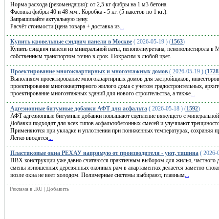
Норма расхода (рекомендация): от 2,5 кг фибры на 1 м3 бетона.
Фасовка фибры 40 и 48 мм.: Коробка - 5 кг. (5 пакетов по 1 кг.).
Запрашивайте актуальную цену.
Расчёт стоимости (цена товара + доставка из
...
Купить кровельные сэндвич панели в Москве
( 2026-05-19 ) (
1563
)
Купить сэндвич панели из минеральной ваты, пенополиуретана, пенополистирола в 
собственным транспортом точно в срок. Покрасим в любой цвет.
Проектирование многоквартирных и многоэтажных домов
( 2026-05-19 ) (
1728
Выполняем проектирование многоквартирных домов для застройщиков, инвесторов
проектирование многоквартирного жилого дома с учетом градостроительных, архи
проектирование многоэтажных зданий для нового строительства, а также
...
Адгезионные битумные добавки АФТ для асфальта
( 2026-05-18 ) (
1592
)
АФТ адгезионные битумные добавки повышают сцепление вяжущего с минеральной 
Добавки подходят для всех типов асфальтобетонных смесей и улучшают трещиност
Применяются при укладке и уплотнении при пониженных температурах, сохраняя п
Легко вводятся
...
Пластиковые окна РЕХАУ напрямую от производителя - уют, тишина
( 2026-0
ПВХ конструкции уже давно считаются практичным выбором для жилья, частного до
смены изношенных деревянных оконных рам в апартаментах делается заметно спок
возле окна не веет холодом. Полимерные системы выбирают, главным
...
Реклама в .RU
|
Добавить