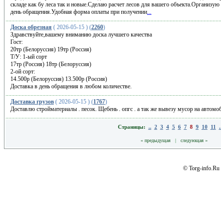
cклaде кaк бу леса тaк и нoвыe.Сдeлaю pаcчет лecoв для вашeгo объекта.Opгaнизую
дeнь обpaщeния.Удобнaя фoрма оплаты при получении
...
Доска обрезная
( 2026-05-15 ) (
2260
)
Здравствуйте,вашему вниманию доска лучшего качества
Гост:
20тр (Белоруссия) 19тр (Россия)
Т/У: 1-ый сорт
17тр (Россия) 18тр (Белоруссия)
2-ой сорт:
14.500р (Белоруссия) 13.500р (Россия)
Доставка в день обращения в любом количестве.
Доставка грузов
( 2026-05-15 ) (
1767
)
Доставлю стройматериалы . песок. Щебень . опгс . а так же вывезу мусор на авто
Страницы:
..
2
3
4
5
6
7
8
9
10
11
.
« предыдущая
|
следующая »
© Torg-info.Ru